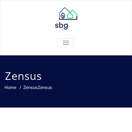
TOGGLE
NAVIGATION
Zensus
Home
/
Zensus
Zensus