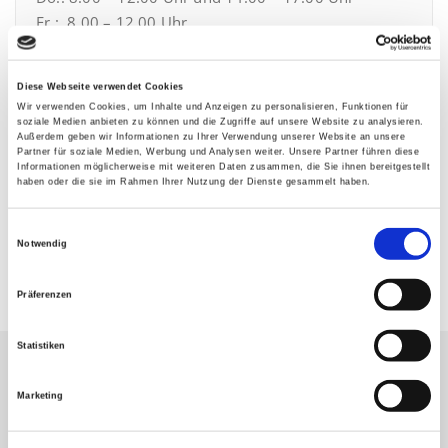
Fr.: 8.00 – 12.00 Uhr
Gerne können Sie mit uns auch
Diese Webseite verwendet Cookies
Besichtigungstermine außerhalb der oben genannten
Wir verwenden Cookies, um Inhalte und Anzeigen zu personalisieren, Funktionen für
Öffnungszeiten vereinbaren. Rufen Sie uns dazu bitte
soziale Medien anbieten zu können und die Zugriffe auf unsere Website zu analysieren.
Außerdem geben wir Informationen zu Ihrer Verwendung unserer Website an unsere
unter 0291/ 9906-0 an.
Partner für soziale Medien, Werbung und Analysen weiter. Unsere Partner führen diese
Informationen möglicherweise mit weiteren Daten zusammen, die Sie ihnen bereitgestellt
haben oder die sie im Rahmen Ihrer Nutzung der Dienste gesammelt haben.
E-Mail:
info[at]sbg-wohnen.de
Einwilligungsauswahl
Notwendig
Präferenzen
Statistiken
Marketing
Bleiben Sie auf dem neuesten