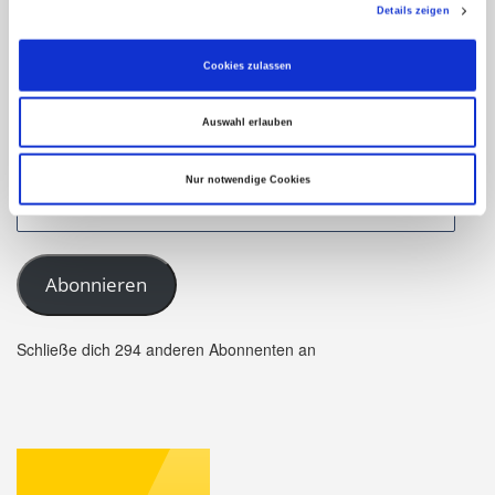
Stand!
Details zeigen
Cookies zulassen
Geben Sie hier Ihre Email-Adresse an, um unser
Webangebot zu abonnieren und Benachrichtigungen über
Auswahl erlauben
neue Beiträge via E-Mail zu erhalten.
Nur notwendige Cookies
Abonnieren
Schließe dich 294 anderen Abonnenten an