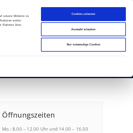
Cookies zulassen
auf unsere Website zu
Gästewohnungen
Downloads
Kontakt
Analysen weiter.
im Rahmen Ihrer
Auswahl erlauben
Nur notwendige Cookies
Home
/
VersammlungWIPE
VersammlungWIPE
Öffnungszeiten
Mo.: 8.00 – 12.00 Uhr und 14.00 – 16.00