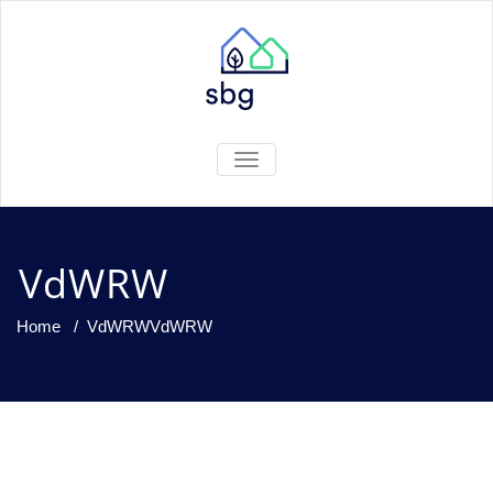
TOGGLE
NAVIGATION
VdWRW
Home
/
VdWRW
VdWRW