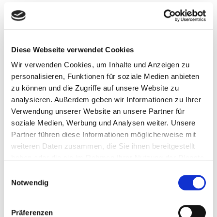
Öffnungszeiten
Diese Webseite verwendet Cookies
Wir verwenden Cookies, um Inhalte und Anzeigen zu
Mo.: 8.00 – 12.00 Uhr und 14.00 – 16.00 Uhr
personalisieren, Funktionen für soziale Medien anbieten
Di.: 8.00 – 12.00 Uhr und 14.00 – 16.00 Uhr
zu können und die Zugriffe auf unsere Website zu
Mi.: nach Vereinbarung
analysieren. Außerdem geben wir Informationen zu Ihrer
Do.: 8.00 – 12.00 Uhr und 14.00 – 17.00 Uhr
Verwendung unserer Website an unsere Partner für
Fr.: 8.00 – 12.00 Uhr
soziale Medien, Werbung und Analysen weiter. Unsere
Partner führen diese Informationen möglicherweise mit
Gerne können Sie mit uns auch
weiteren Daten zusammen, die Sie ihnen bereitgestellt
Besichtigungstermine außerhalb der oben genannten
haben oder die sie im Rahmen Ihrer Nutzung der Dienste
Öffnungszeiten vereinbaren. Rufen Sie uns dazu bitte
gesammelt haben.
Einwilligungsauswahl
unter 0291/ 9906-0 an.
Notwendig
E-Mail:
info[at]sbg-wohnen.de
Präferenzen