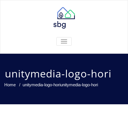
TOGGLE
NAVIGATION
unitymedia-logo-hori
Home
/
unitymedia-logo-hori
unitymedia-logo-hori