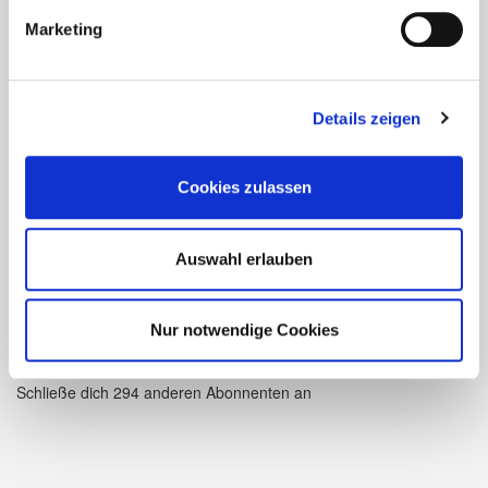
Bleiben Sie auf dem neuesten
Marketing
Stand!
Details zeigen
Geben Sie hier Ihre Email-Adresse an, um unser
Webangebot zu abonnieren und Benachrichtigungen über
Cookies zulassen
neue Beiträge via E-Mail zu erhalten.
Auswahl erlauben
Abonnieren
Nur notwendige Cookies
Schließe dich 294 anderen Abonnenten an