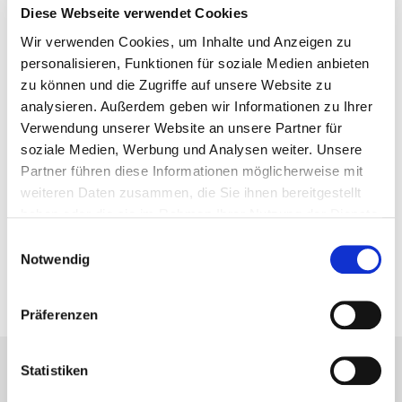
Mi.: nach Vereinbarung
Diese Webseite verwendet Cookies
Do.: 8.00 – 12.00 Uhr und 14.00 – 17.00 Uhr
Wir verwenden Cookies, um Inhalte und Anzeigen zu
Fr.: 8.00 – 12.00 Uhr
personalisieren, Funktionen für soziale Medien anbieten
zu können und die Zugriffe auf unsere Website zu
Gerne können Sie mit uns auch
analysieren. Außerdem geben wir Informationen zu Ihrer
Besichtigungstermine außerhalb der oben genannten
Verwendung unserer Website an unsere Partner für
Öffnungszeiten vereinbaren. Rufen Sie uns dazu bitte
soziale Medien, Werbung und Analysen weiter. Unsere
unter 0291/ 9906-0 an.
Partner führen diese Informationen möglicherweise mit
weiteren Daten zusammen, die Sie ihnen bereitgestellt
E-Mail:
info[at]sbg-wohnen.de
haben oder die sie im Rahmen Ihrer Nutzung der Dienste
gesammelt haben.
Einwilligungsauswahl
Notwendig
Präferenzen
Statistiken