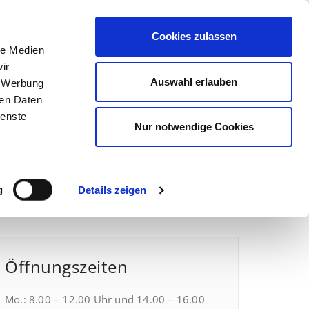
Cookies zulassen
Gästewohnungen
Downloads
Kontakt
le Medien
ir
Auswahl erlauben
, Werbung
ren Daten
ienste
Nur notwendige Cookies
Home
/
spk-verwaltung
spk-verwaltung
g
Details zeigen
Öffnungszeiten
Mo.: 8.00 – 12.00 Uhr und 14.00 – 16.00