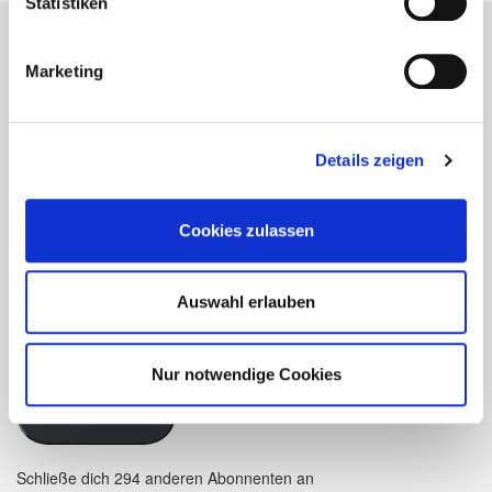
Statistiken
Marketing
Bleiben Sie auf dem neuesten
Stand!
Details zeigen
Geben Sie hier Ihre Email-Adresse an, um unser
Cookies zulassen
Webangebot zu abonnieren und Benachrichtigungen über
neue Beiträge via E-Mail zu erhalten.
Auswahl erlauben
Nur notwendige Cookies
Abonnieren
Schließe dich 294 anderen Abonnenten an