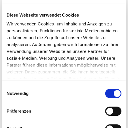
Mo.: 8.00 – 12.00 Uhr und 14.00 – 16.00 Uhr
Diese Webseite verwendet Cookies
Di.: 8.00 – 12.00 Uhr und 14.00 – 16.00 Uhr
Wir verwenden Cookies, um Inhalte und Anzeigen zu
Mi.: nach Vereinbarung
personalisieren, Funktionen für soziale Medien anbieten
Do.: 8.00 – 12.00 Uhr und 14.00 – 17.00 Uhr
zu können und die Zugriffe auf unsere Website zu
Fr.: 8.00 – 12.00 Uhr
analysieren. Außerdem geben wir Informationen zu Ihrer
Verwendung unserer Website an unsere Partner für
Gerne können Sie mit uns auch
soziale Medien, Werbung und Analysen weiter. Unsere
Besichtigungstermine außerhalb der oben genannten
Partner führen diese Informationen möglicherweise mit
Öffnungszeiten vereinbaren. Rufen Sie uns dazu bitte
weiteren Daten zusammen, die Sie ihnen bereitgestellt
unter 0291/ 9906-0 an.
haben oder die sie im Rahmen Ihrer Nutzung der Dienste
gesammelt haben.
E-Mail:
info[at]sbg-wohnen.de
Einwilligungsauswahl
Notwendig
Präferenzen