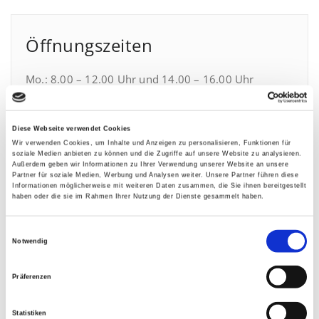
Öffnungszeiten
Mo.: 8.00 – 12.00 Uhr und 14.00 – 16.00 Uhr
Di.: 8.00 – 12.00 Uhr und 14.00 – 16.00 Uhr
Mi.: nach Vereinbarung
Do.: 8.00 – 12.00 Uhr und 14.00 – 17.00 Uhr
Diese Webseite verwendet Cookies
Wir verwenden Cookies, um Inhalte und Anzeigen zu personalisieren, Funktionen für
Fr.: 8.00 – 12.00 Uhr
soziale Medien anbieten zu können und die Zugriffe auf unsere Website zu analysieren.
Außerdem geben wir Informationen zu Ihrer Verwendung unserer Website an unsere
Partner für soziale Medien, Werbung und Analysen weiter. Unsere Partner führen diese
Gerne können Sie mit uns auch
Informationen möglicherweise mit weiteren Daten zusammen, die Sie ihnen bereitgestellt
haben oder die sie im Rahmen Ihrer Nutzung der Dienste gesammelt haben.
Besichtigungstermine außerhalb der oben genannten
Öffnungszeiten vereinbaren. Rufen Sie uns dazu bitte
Einwilligungsauswahl
unter 0291/ 9906-0 an.
Notwendig
E-Mail:
info[at]sbg-wohnen.de
Präferenzen
Statistiken