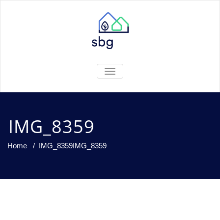
TOGGLE
NAVIGATION
IMG_8359
Home
/
IMG_8359
IMG_8359