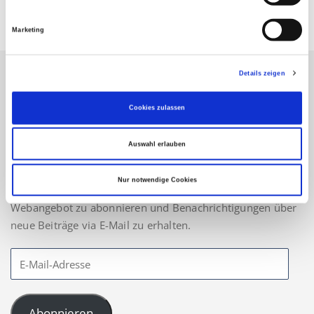
Marketing
Details zeigen
Bleiben Sie auf dem neuesten
Cookies zulassen
Stand!
Auswahl erlauben
Nur notwendige Cookies
Geben Sie hier Ihre Email-Adresse an, um unser
Webangebot zu abonnieren und Benachrichtigungen über
neue Beiträge via E-Mail zu erhalten.
Abonnieren