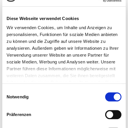
Öffnungszeiten
Mo.: 8.00 – 12.00 Uhr und 14.00 – 16.00 Uhr
Diese Webseite verwendet Cookies
Di.: 8.00 – 12.00 Uhr und 14.00 – 16.00 Uhr
Wir verwenden Cookies, um Inhalte und Anzeigen zu
Mi.: nach Vereinbarung
personalisieren, Funktionen für soziale Medien anbieten
Do.: 8.00 – 12.00 Uhr und 14.00 – 17.00 Uhr
zu können und die Zugriffe auf unsere Website zu
Fr.: 8.00 – 12.00 Uhr
analysieren. Außerdem geben wir Informationen zu Ihrer
Verwendung unserer Website an unsere Partner für
Gerne können Sie mit uns auch
soziale Medien, Werbung und Analysen weiter. Unsere
Besichtigungstermine außerhalb der oben genannten
Partner führen diese Informationen möglicherweise mit
Öffnungszeiten vereinbaren. Rufen Sie uns dazu bitte
weiteren Daten zusammen, die Sie ihnen bereitgestellt
unter 0291/ 9906-0 an.
haben oder die sie im Rahmen Ihrer Nutzung der Dienste
gesammelt haben.
Einwilligungsauswahl
E-Mail:
info[at]sbg-wohnen.de
Notwendig
Präferenzen