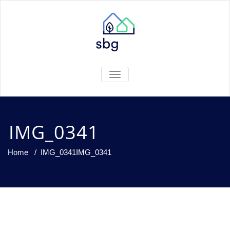
TOGGLE
NAVIGATION
IMG_0341
Home
/
IMG_0341
IMG_0341