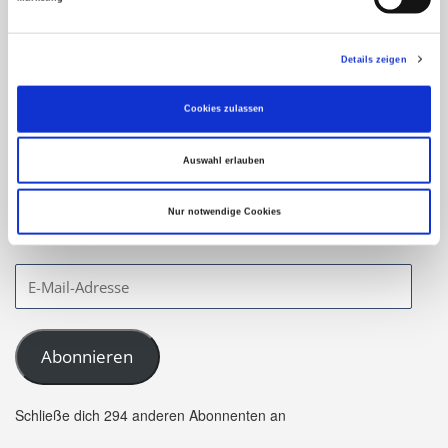
Details zeigen
Bleiben Sie auf dem neuesten
Stand!
Cookies zulassen
Auswahl erlauben
Geben Sie hier Ihre Email-Adresse an, um unser
Webangebot zu abonnieren und Benachrichtigungen über
Nur notwendige Cookies
neue Beiträge via E-Mail zu erhalten.
Abonnieren
Schließe dich 294 anderen Abonnenten an