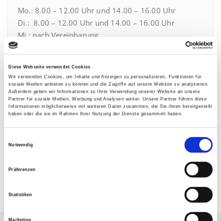
Mo.: 8.00 – 12.00 Uhr und 14.00 – 16.00 Uhr
Di.: 8.00 – 12.00 Uhr und 14.00 – 16.00 Uhr
Mi.: nach Vereinbarung
Do.: 8.00 – 12.00 Uhr und 14.00 – 17.00 Uhr
Fr.: 8.00 – 12.00 Uhr
Diese Webseite verwendet Cookies
Wir verwenden Cookies, um Inhalte und Anzeigen zu personalisieren, Funktionen für
Gerne können Sie mit uns auch
soziale Medien anbieten zu können und die Zugriffe auf unsere Website zu analysieren.
Außerdem geben wir Informationen zu Ihrer Verwendung unserer Website an unsere
Besichtigungstermine außerhalb der oben genannten
Partner für soziale Medien, Werbung und Analysen weiter. Unsere Partner führen diese
Öffnungszeiten vereinbaren. Rufen Sie uns dazu bitte
Informationen möglicherweise mit weiteren Daten zusammen, die Sie ihnen bereitgestellt
haben oder die sie im Rahmen Ihrer Nutzung der Dienste gesammelt haben.
unter 0291/ 9906-0 an.
Einwilligungsauswahl
E-Mail:
info[at]sbg-wohnen.de
Notwendig
Präferenzen
Statistiken
Marketing