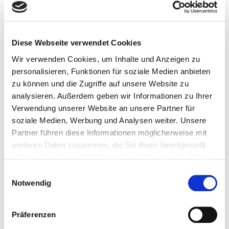
Öffnungszeiten
Diese Webseite verwendet Cookies
Mo.: 8.00 – 12.00 Uhr und 14.00 – 16.00 Uhr
Wir verwenden Cookies, um Inhalte und Anzeigen zu
Di.: 8.00 – 12.00 Uhr und 14.00 – 16.00 Uhr
personalisieren, Funktionen für soziale Medien anbieten
Mi.: nach Vereinbarung
zu können und die Zugriffe auf unsere Website zu
Do.: 8.00 – 12.00 Uhr und 14.00 – 17.00 Uhr
analysieren. Außerdem geben wir Informationen zu Ihrer
Fr.: 8.00 – 12.00 Uhr
Verwendung unserer Website an unsere Partner für
soziale Medien, Werbung und Analysen weiter. Unsere
Gerne können Sie mit uns auch
Partner führen diese Informationen möglicherweise mit
Besichtigungstermine außerhalb der oben genannten
weiteren Daten zusammen, die Sie ihnen bereitgestellt
Öffnungszeiten vereinbaren. Rufen Sie uns dazu bitte
haben oder die sie im Rahmen Ihrer Nutzung der Dienste
unter 0291/ 9906-0 an.
gesammelt haben.
Einwilligungsauswahl
Notwendig
E-Mail:
info[at]sbg-wohnen.de
Präferenzen