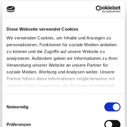
Öffnungszeiten
Diese Webseite verwendet Cookies
Wir verwenden Cookies, um Inhalte und Anzeigen zu
Mo.: 8.00 – 12.00 Uhr und 14.00 – 16.00 Uhr
personalisieren, Funktionen für soziale Medien anbieten
Di.: 8.00 – 12.00 Uhr und 14.00 – 16.00 Uhr
zu können und die Zugriffe auf unsere Website zu
Mi.: nach Vereinbarung
analysieren. Außerdem geben wir Informationen zu Ihrer
Do.: 8.00 – 12.00 Uhr und 14.00 – 17.00 Uhr
Verwendung unserer Website an unsere Partner für
Fr.: 8.00 – 12.00 Uhr
soziale Medien, Werbung und Analysen weiter. Unsere
Partner führen diese Informationen möglicherweise mit
Gerne können Sie mit uns auch
weiteren Daten zusammen, die Sie ihnen bereitgestellt
Besichtigungstermine außerhalb der oben genannten
haben oder die sie im Rahmen Ihrer Nutzung der Dienste
Öffnungszeiten vereinbaren. Rufen Sie uns dazu bitte
gesammelt haben.
Einwilligungsauswahl
unter 0291/ 9906-0 an.
Notwendig
E-Mail:
info[at]sbg-wohnen.de
Präferenzen