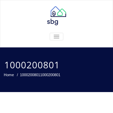
TOGGLE
NAVIGATION
1000200801
Home
/
1000200801
1000200801