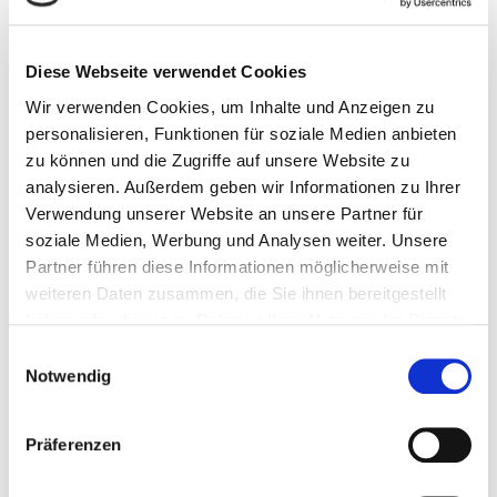
Öffnungszeiten
Mo.: 8.00 – 12.00 Uhr und 14.00 – 16.00 Uhr
Diese Webseite verwendet Cookies
Di.: 8.00 – 12.00 Uhr und 14.00 – 16.00 Uhr
Wir verwenden Cookies, um Inhalte und Anzeigen zu
Mi.: nach Vereinbarung
personalisieren, Funktionen für soziale Medien anbieten
Do.: 8.00 – 12.00 Uhr und 14.00 – 17.00 Uhr
zu können und die Zugriffe auf unsere Website zu
Fr.: 8.00 – 12.00 Uhr
analysieren. Außerdem geben wir Informationen zu Ihrer
Verwendung unserer Website an unsere Partner für
Gerne können Sie mit uns auch
soziale Medien, Werbung und Analysen weiter. Unsere
Besichtigungstermine außerhalb der oben genannten
Partner führen diese Informationen möglicherweise mit
Öffnungszeiten vereinbaren. Rufen Sie uns dazu bitte
weiteren Daten zusammen, die Sie ihnen bereitgestellt
unter 0291/ 9906-0 an.
haben oder die sie im Rahmen Ihrer Nutzung der Dienste
gesammelt haben.
Einwilligungsauswahl
E-Mail:
info[at]sbg-wohnen.de
Notwendig
Präferenzen